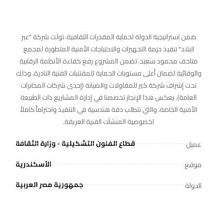
ضمن استراتيجية الدولة لحماية المقدرات الثقافية، تولت شركة "عبر
البلاد" تنفيذ حزمة التجهيزات والاحتياجات الأمنية المتطورة لمجمع
متاحف محمود سعيد. تضمن المشروع رفع كفاءة الأنظمة الرقابية
والوقائية لضمان أعلى مستويات الحماية للمقتنيات الفنية النادرة، وذلك
تحت إشراف شركة كير للمقاولات والصيانة (إحدى شركات المخابرات
العامة). يعكس هذا الإنجاز تخصصنا في إدارة المشاريع ذات الطبيعة
الأمنية الخاصة، والتي تتطلب دقة هندسية في التنفيذ واحتراماً كاملاً
لخصوصية المنشآت الفنية العريقة.
قطاع الفنون التشكيلية - وزارة الثقافة
عميل
الأسكندرية
موقع
جمهورية مصر العربية
الدولة