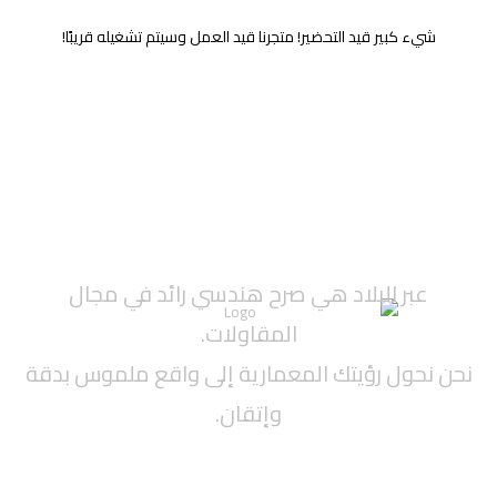
شيء كبير قيد التحضير! متجرنا قيد العمل وسيتم تشغيله قريبًا!
عبر البلاد هي صرح هندسي رائد في مجال
المقاولات.
نحن نحول رؤيتك المعمارية إلى واقع ملموس بدقة
وإتقان.