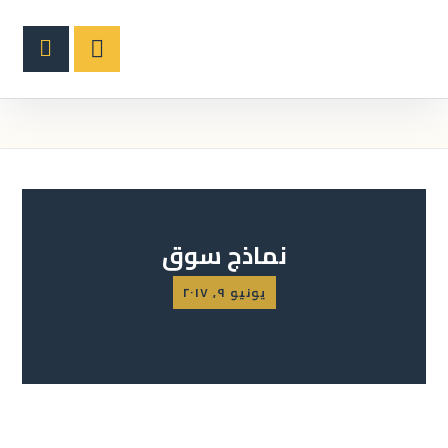
نماذج سوق
يونيو ٩, ٢٠١٧